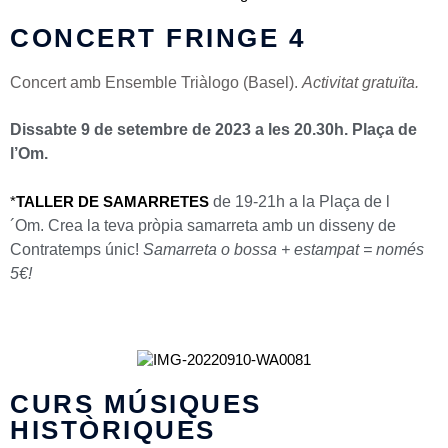
CONCERT FRINGE 4
Concert amb Ensemble Triàlogo (Basel).
Activitat gratuïta.
Dissabte 9 de setembre de 2023 a les 20.30h. Plaça de
l’Om.
de 19-21h a la
Plaça de l
*
TALLER DE SAMARRETES
´Om
.
Crea la teva pròpia samarreta amb un disseny de
Contratemps únic!
Samarreta o bossa + estampat = només
5€!
CURS MÚSIQUES
HISTÒRIQUES