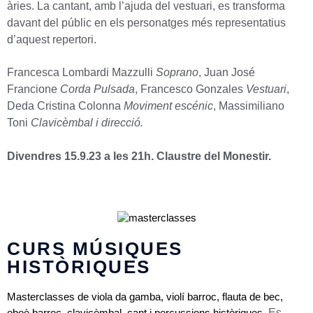
àries. La cantant, amb l’ajuda del vestuari, es transforma
davant del públic en els personatges més representatius
d’aquest repertori.
Francesca Lombardi Mazzulli
Soprano
,
Juan José
Francione
Corda Pulsada
,
Francesco Gonzales
Vestuari
,
Deda Cristina Colonna
Moviment escénic
,
Massimiliano
Toni
Clavicèmbal i direcció.
Divendres 15.9.23 a les 21h. Claustre del Monestir.
CURS MÚSIQUES
HISTÒRIQUES
Masterclasses de viola da gamba, violí barroc, flauta de bec,
Es
oboè barroc, clavicèmbal, cant i percussions històriques.