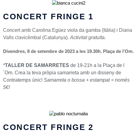
CONCERT FRINGE 1
Concert amb
Carolina Egüez viola da gamba (Itàlia) i Diana
Valls clavicèmbal (Catalunya).
Activitat gratuïta.
Divendres, 8 de setembre de 2023 a les 19.30h. Plaça de l’Om.
*
TALLER DE SAMARRETES
de 19-21h a la
Plaça de l
´Om
.
Crea la teva pròpia samarreta amb un disseny de
Contratemps únic!
Samarreta o bossa + estampat = només
5€!
CONCERT FRINGE 2