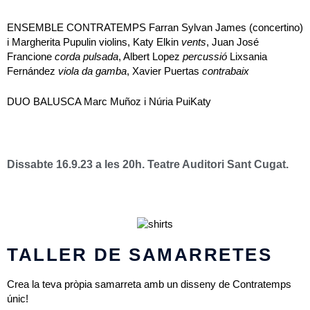
ENSEMBLE CONTRATEMPS Farran Sylvan James (concertino)
i Margherita Pupulin violins, Katy Elkin
vents
, Juan José
Francione
corda pulsada
, Albert Lopez
percussió
Lixsania
Fernández
viola da gamba
, Xavier Puertas
contrabaix
DUO BALUSCA Marc Muñoz i Núria PuiKaty
Dissabte 16.9.23 a les 20h. Teatre Auditori Sant Cugat.
TALLER DE SAMARRETES
Crea la teva pròpia samarreta amb un disseny de Contratemps
únic!