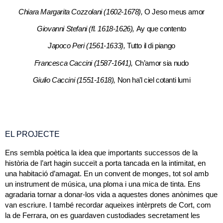
Chiara Margarita Cozzolani (1602-1678),
O Jeso meus amor
Giovanni Stefani (fl. 1618-1626),
Ay que contento
Japoco Peri (1561-1633),
Tutto il di piango
Francesca Caccini (1587-1641),
Ch’amor sia nudo
Giulio Caccini (1551-1618),
Non ha’l ciel cotanti lumi
EL PROJECTE
Ens sembla poètica la idea que importants successos de la
història de l’art hagin succeït a porta tancada en la intimitat, en
una habitació d’amagat. En un convent de monges, tot sol amb
un instrument de música, una ploma i una mica de tinta. Ens
agradaria tornar a donar-los vida a aquestes dones anònimes que
van escriure. I també recordar aqueixes intèrprets de Cort, com
la de Ferrara, on es guardaven custodiades secretament les