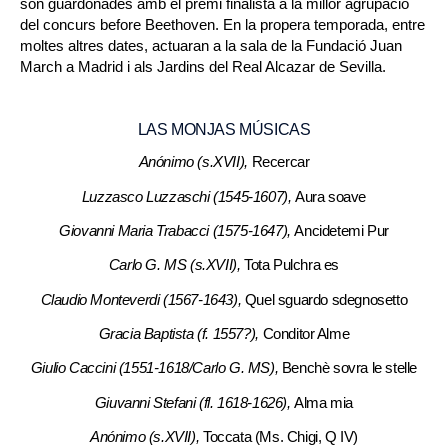
són guardonades amb el premi finalista a la millor agrupació
del concurs before Beethoven. En la propera temporada, entre
moltes altres dates, actuaran a la sala de la Fundació Juan
March a Madrid i als Jardins del Real Alcazar de Sevilla.
LAS MONJAS MÚSICAS
Anónimo (s.XVII),
Recercar
Luzzasco Luzzaschi (1545-1607),
Aura soave
Giovanni Maria Trabacci (1575-1647),
Ancidetemi Pur
Carlo G. MS (s.XVII),
Tota Pulchra es
Claudio Monteverdi (1567-1643),
Quel sguardo sdegnosetto
Gracia Baptista (f. 1557?),
Conditor Alme
Giulio Caccini (1551-1618/Carlo G. MS),
Benchè sovra le stelle
Giuvanni Stefani (fl. 1618-1626),
Alma mia
Anónimo (s.XVII),
Toccata (Ms. Chigi, Q IV)