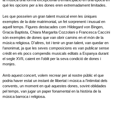
la música una forma excepcional d’emancipació en una època en
què les opcions per a les dones eren extremadament limitades.
Les que posseïen un gran talent musical eren les úniques
exemptes de la dote matrimonial, un fet sorprenent i inusual en
aquell temps. Figures destacades com Hildegard von Bingen,
Gracia Baptista, Chiara Margarita Cozzolani o Francesca Caccini
són exemples de dones que van obrir camins en el món de la
música religiosa. D’altres, tot i tenir un gran talent, van quedar en
l’anonimat, ja que les seves composicions es van publicar sense
crèdit en els pocs compendis musicals editats a Espanya durant
el segle XVII, caient en l’oblit per la seva condició de dones i
monjes.
Amb aquest concert, volem recrear per al nostre públic el que
podria haver estat un instant de llibertat i música a l’intimitat dels
convents, un moment en què aquestes dones, sovint oblidades
pel temps, van jugar un paper fonamental en la història de la
música barroca i religiosa.