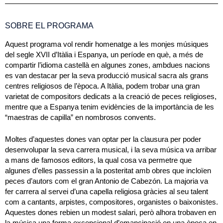
SOBRE EL PROGRAMA
Aquest programa vol rendir homenatge a les monjes músiques
del segle XVII d’Itàlia i Espanya, un període en què, a més de
compartir l’idioma castellà en algunes zones, ambdues nacions
es van destacar per la seva producció musical sacra als grans
centres religiosos de l’època. A Itàlia, podem trobar una gran
varietat de compositors dedicats a la creació de peces religioses,
mentre que a Espanya tenim evidències de la importància de les
“maestras de capilla” en nombrosos convents.
Moltes d’aquestes dones van optar per la clausura per poder
desenvolupar la seva carrera musical, i la seva música va arribar
a mans de famosos editors, la qual cosa va permetre que
algunes d’elles passessin a la posteritat amb obres que incloïen
peces d’autors com el gran Antonio de Cabezón. La majoria va
fer carrera al servei d’una capella religiosa gràcies al seu talent
com a cantants, arpistes, compositores, organistes o baixonistes.
Aquestes dones rebien un modest salari, però alhora trobaven en