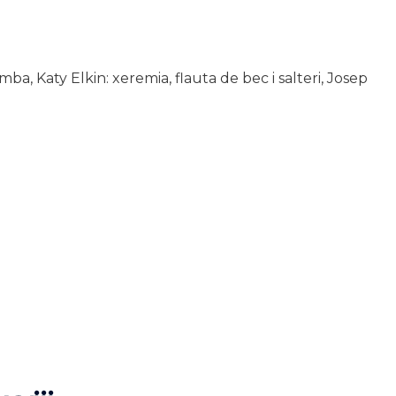
imba,
Katy Elkin: xeremia, flauta de bec i salteri,
Josep