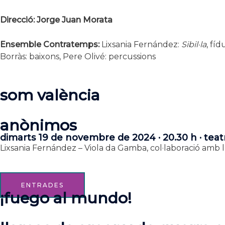
Direcció: Jorge Juan Morata
Ensemble Contratemps:
Lixsania Fernández:
Sibil·la
, fíd
Borràs: baixons,
Pere Olivé: percussions
som valència
anònimos
dimarts 19 de novembre de 2024 · 20.30 h · teat
Lixsania Fernández – Viola da Gamba, col·laboració amb
ENTRADES
¡fuego al mundo!