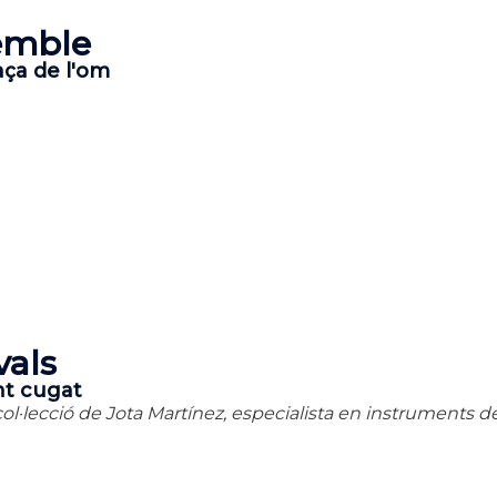
semble
aça de l'om
vals
nt cugat
l·lecció de Jota Martínez, especialista en instruments de