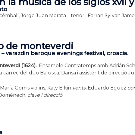
la música de los siglos xvii y 
nto
icèmbal , Jorge Juan Morata – tenor, Farran Sylvan James,
to de monteverdi
 varazdin baroque evenings festival, croacia.
teverdi (1624).
Ensemble Contratemps amb Adrián Schvarz
 a càrrec del duo Balusca. Dansa i assistent de direcció J
ía Gomis violins, Katy Elkin
vents
, Eduardo Egüez
co
 Domènech,
clave i direcció.
s