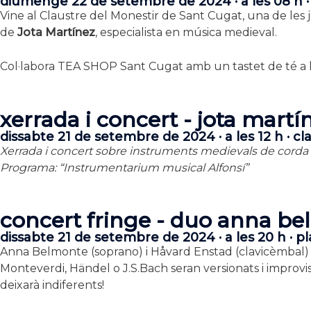
diumenge 22 de setembre de 2024 · a les 08 h ·
Vine al Claustre del Monestir de Sant Cugat, una de les 
de
Jota Martínez
, especialista en música medieval.
Col·labora TEA SHOP Sant Cugat amb un tastet de té a la
xerrada i concert - jota martí
dissabte 21 de setembre de 2024 · a les 12 h · c
Xerrada i concert sobre instruments medievals de corda p
Programa: “Instrumentarium musical Alfonsí”
concert fringe - duo anna b
dissabte 21 de setembre de 2024 · a les 20 h · p
Anna Belmonte (soprano) i Håvard Enstad (clavicèmbal) pro
Monteverdi, Händel o J.S.Bach seran versionats i improvi
deixarà indiferents!