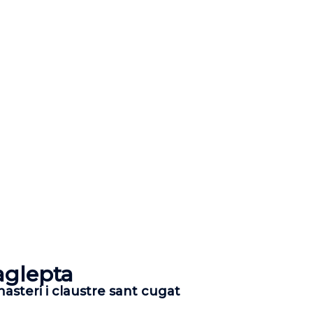
aglepta
asteri i claustre sant cugat