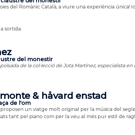
 claustre del monestir
joies del Romànic Català, a viure una experiència única!
I
 sortida.
nez
laustre del monestir
olsada de la col·lecció de Jota Martínez, especialista en
elmonte & håvard enstad
laça de l'om
posen un viatge molt original per la música del segle XVI
sats tant pel piano com per la veu al més pur estil de ra